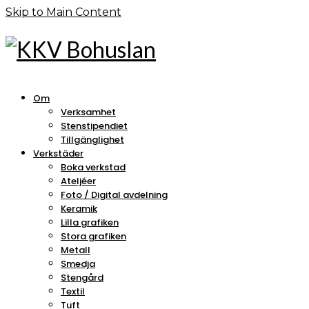
Skip to Main Content
Om
Verksamhet
Stenstipendiet
Tillgänglighet
Verkstäder
Boka verkstad
Ateljéer
Foto / Digital avdelning
Keramik
Lilla grafiken
Stora grafiken
Metall
Smedja
Stengård
Textil
Tuft