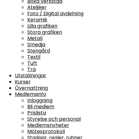
Boka verkstad
Ateljéer
Foto / Digital avdelning
Keramik
Lilla grafiken
Stora grafiken
Metall
Smedja
Stengård
Textil
Tuft
Trä
Utställningar
Kurser
Övernattning
Medlemsinfo
Inloggning
Bli medlem
Prislista
Styrelse och personal
Medlemsnyheter
Mötesprotokoll
Stadgar, regler, rutiner