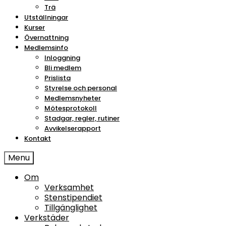
Trä
Utställningar
Kurser
Övernattning
Medlemsinfo
Inloggning
Bli medlem
Prislista
Styrelse och personal
Medlemsnyheter
Mötesprotokoll
Stadgar, regler, rutiner
Avvikelserapport
Kontakt
Menu
Om
Verksamhet
Stenstipendiet
Tillgänglighet
Verkstäder