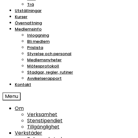
Trä
Utställningar
Kurser
Övernattning
Medlemsinfo
Inloggning
Bli medlem
Prislista
Styrelse och personal
Medlemsnyheter
Mötesprotokoll
Stadgar, regler, rutiner
Avvikelserapport
Kontakt
Menu
Om
Verksamhet
Stenstipendiet
Tillgänglighet
Verkstäder