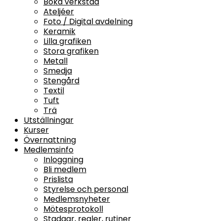
Boka verkstad
Ateljéer
Foto / Digital avdelning
Keramik
Lilla grafiken
Stora grafiken
Metall
Smedja
Stengård
Textil
Tuft
Trä
Utställningar
Kurser
Övernattning
Medlemsinfo
Inloggning
Bli medlem
Prislista
Styrelse och personal
Medlemsnyheter
Mötesprotokoll
Stadgar, regler, rutiner