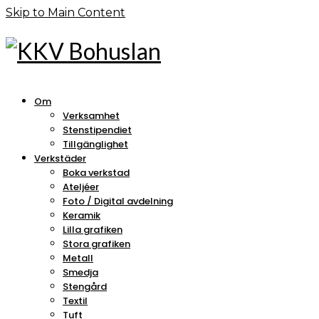
Skip to Main Content
Om
Verksamhet
Stenstipendiet
Tillgänglighet
Verkstäder
Boka verkstad
Ateljéer
Foto / Digital avdelning
Keramik
Lilla grafiken
Stora grafiken
Metall
Smedja
Stengård
Textil
Tuft