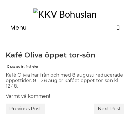
Menu
Om
Kafé Oliva öppet tor-sön
Verkstäder
Utställningar
posted in:
Nyheter
|
Kafé Olivia har från och med 8 augusti reducerade
Kurser
öppettider. 8 – 28 aug är kaféet öppet tor-sön kl
12-18.
Övernattning
Varmt välkommen!
Medlemsinfo
Previous Post
Next Post
Kontakt