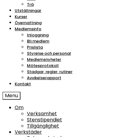
Trä
Utställningar
Kurser
Övernattning
Medlemsinfo
Inloggning
Bli medlem
Prislista
Styrelse och personal
Medlemsnyheter
Mötesprotokoll
Stadgar, regler, rutiner
Avvikelserapport
Kontakt
Menu
Om
Verksamhet
Stenstipendiet
Tillgänglighet
Verkstäder