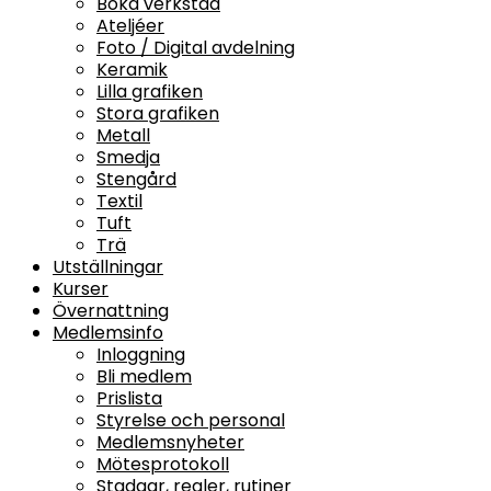
Boka verkstad
Ateljéer
Foto / Digital avdelning
Keramik
Lilla grafiken
Stora grafiken
Metall
Smedja
Stengård
Textil
Tuft
Trä
Utställningar
Kurser
Övernattning
Medlemsinfo
Inloggning
Bli medlem
Prislista
Styrelse och personal
Medlemsnyheter
Mötesprotokoll
Stadgar, regler, rutiner