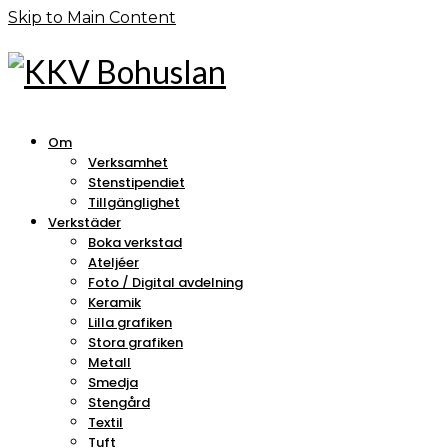
Skip to Main Content
Om
Verksamhet
Stenstipendiet
Tillgänglighet
Verkstäder
Boka verkstad
Ateljéer
Foto / Digital avdelning
Keramik
Lilla grafiken
Stora grafiken
Metall
Smedja
Stengård
Textil
Tuft