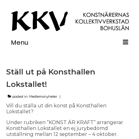
Menu
Om
Ställ ut på Konsthallen
Verkstäder
Lokstallet!
Utställningar
Kurser
posted in:
Medlemsnyheter
|
Vill du ställa ut din konst på Konsthallen
Övernattning
Lokstallet?
Under rubriken ”KONST ÄR KRAFT” arrangerar
Medlemsinfo
Konsthallen Lokstallet en ej jurybedömd
utställning mellan 12 september – 4 oktober.
Kontakt