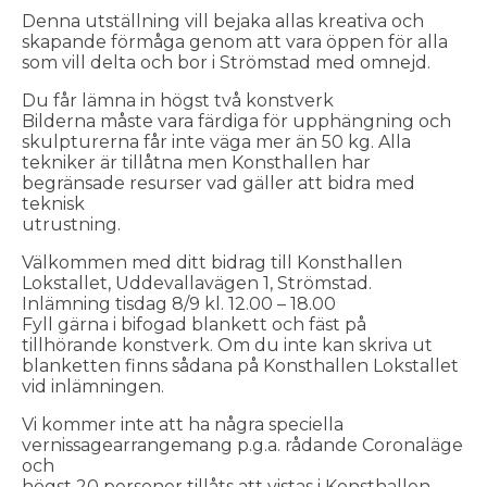
Denna utställning vill bejaka allas kreativa och
skapande förmåga genom att vara öppen för alla
som vill delta och bor i Strömstad med omnejd.
Du får lämna in högst två konstverk
Bilderna måste vara färdiga för upphängning och
skulpturerna får inte väga mer än 50 kg. Alla
tekniker är tillåtna men Konsthallen har
begränsade resurser vad gäller att bidra med
teknisk
utrustning.
Välkommen med ditt bidrag till Konsthallen
Lokstallet, Uddevallavägen 1, Strömstad.
Inlämning tisdag 8/9 kl. 12.00 – 18.00
Fyll gärna i bifogad blankett och fäst på
tillhörande konstverk. Om du inte kan skriva ut
blanketten finns sådana på Konsthallen Lokstallet
vid inlämningen.
Vi kommer inte att ha några speciella
vernissagearrangemang p.g.a. rådande Coronaläge
och
högst 20 personer tillåts att vistas i Konsthallen