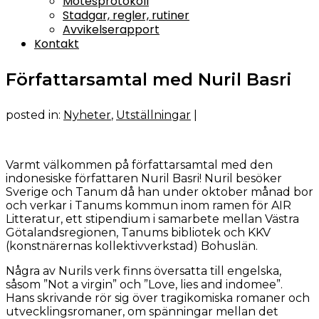
Mötesprotokoll
Stadgar, regler, rutiner
Avvikelserapport
Kontakt
Författarsamtal med Nuril Basri
posted in:
Nyheter
,
Utställningar
|
Varmt välkommen på författarsamtal med den
indonesiske författaren Nuril Basri! Nuril besöker
Sverige och Tanum då han under oktober månad bor
och verkar i Tanums kommun inom ramen för AIR
Litteratur, ett stipendium i samarbete mellan Västra
Götalandsregionen, Tanums bibliotek och KKV
(konstnärernas kollektivverkstad) Bohuslän.
Några av Nurils verk finns översatta till engelska,
såsom ”Not a virgin” och ”Love, lies and indomee”.
Hans skrivande rör sig över tragikomiska romaner och
utvecklingsromaner, om spänningar mellan det