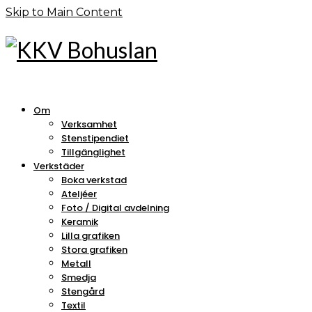
Skip to Main Content
Om
Verksamhet
Stenstipendiet
Tillgänglighet
Verkstäder
Boka verkstad
Ateljéer
Foto / Digital avdelning
Keramik
Lilla grafiken
Stora grafiken
Metall
Smedja
Stengård
Textil