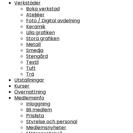
Verkstäder
Boka verkstad
Ateljéer
Foto / Digital avdelning
Keramik
Lilla grafiken
Stora grafiken
Metall
Smedja
Stengård
Textil
Tuft
Trä
Utställningar
Kurser
Övernattning
Medlemsinfo
Inloggning
Bli medlem
Prislista
Styrelse och personal
Medlemsnyheter