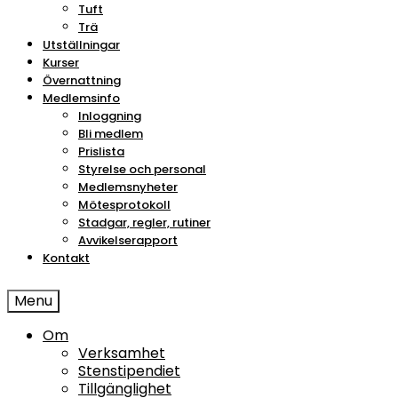
Tuft
Trä
Utställningar
Kurser
Övernattning
Medlemsinfo
Inloggning
Bli medlem
Prislista
Styrelse och personal
Medlemsnyheter
Mötesprotokoll
Stadgar, regler, rutiner
Avvikelserapport
Kontakt
Menu
Om
Verksamhet
Stenstipendiet
Tillgänglighet