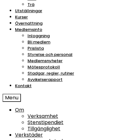
Trä
Utställningar
Kurser
Övernattning
Medlemsinfo
Inloggning
Bli medlem
Prislista
Styrelse och personal
Medlemsnyheter
Mötesprotokoll
Stadgar, regler, rutiner
Avvikelserapport
Kontakt
Menu
Om
Verksamhet
Stenstipendiet
Tillgänglighet
Verkstäder