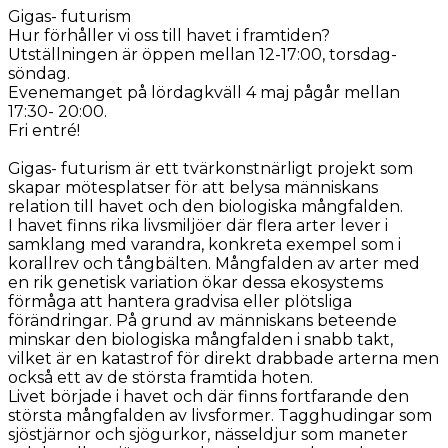
Gigas- futurism
Hur förhåller vi oss till havet i framtiden?
Utställningen är öppen mellan 12-17:00, torsdag-
söndag.
Evenemanget på lördagkväll 4 maj pågår mellan
17:30- 20:00.
Fri entré!
Gigas- futurism är ett tvärkonstnärligt projekt som
skapar mötesplatser för att belysa människans
relation till havet och den biologiska mångfalden.
I havet finns rika livsmiljöer där flera arter lever i
samklang med varandra, konkreta exempel som i
korallrev och tångbälten. Mångfalden av arter med
en rik genetisk variation ökar dessa ekosystems
förmåga att hantera gradvisa eller plötsliga
förändringar. På grund av människans beteende
minskar den biologiska mångfalden i snabb takt,
vilket är en katastrof för direkt drabbade arterna men
också ett av de största framtida hoten.
Livet började i havet och där finns fortfarande den
största mångfalden av livsformer. Tagghudingar som
sjöstjärnor och sjögurkor, nässeldjur som maneter