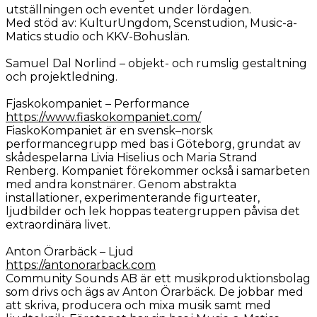
utställningen och eventet under lördagen.
Med stöd av: KulturUngdom, Scenstudion, Music-a-
Matics studio och KKV-Bohuslän.
Samuel Dal Norlind – objekt- och rumslig gestaltning
och projektledning.
Fjaskokompaniet – Performance
https://www.fiaskokompaniet.com/
FiaskoKompaniet är en svensk–norsk
performancegrupp med bas i Göteborg, grundat av
skådespelarna Livia Hiselius och Maria Strand
Renberg. Kompaniet förekommer också i samarbeten
med andra konstnärer. Genom abstrakta
installationer, experimenterande figurteater,
ljudbilder och lek hoppas teatergruppen påvisa det
extraordinära livet.
Anton Örarbäck – Ljud
https://antonorarback.com
Community Sounds AB är ett musikproduktionsbolag
som drivs och ägs av Anton Örarbäck. De jobbar med
att skriva, producera och mixa musik samt med