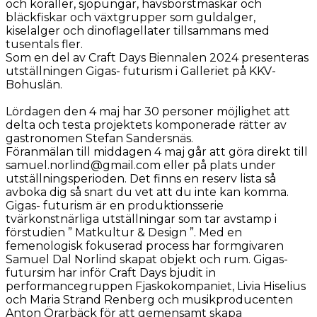
och koraller, sjöpungar, havsborstmaskar och
bläckfiskar och växtgrupper som guldalger,
kiselalger och dinoflagellater tillsammans med
tusentals fler.
Som en del av Craft Days Biennalen 2024 presenteras
utställningen Gigas- futurism i Galleriet på KKV-
Bohuslän.
Lördagen den 4 maj har 30 personer möjlighet att
delta och testa projektets komponerade rätter av
gastronomen Stefan Sandersnäs.
Föranmälan till middagen 4 maj går att göra direkt till
samuel.norlind@gmail.com eller på plats under
utställningsperioden. Det finns en reserv lista så
avboka dig så snart du vet att du inte kan komma.
Gigas- futurism är en produktionsserie
tvärkonstnärliga utställningar som tar avstamp i
förstudien ” Matkultur & Design ”. Med en
femenologisk fokuserad process har formgivaren
Samuel Dal Norlind skapat objekt och rum. Gigas-
futursim har inför Craft Days bjudit in
performancegruppen Fjaskokompaniet, Livia Hiselius
och Maria Strand Renberg och musikproducenten
Anton Örarbäck för att gemensamt skapa