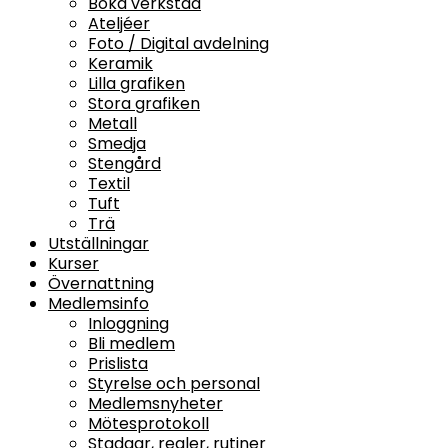
Boka verkstad
Ateljéer
Foto / Digital avdelning
Keramik
Lilla grafiken
Stora grafiken
Metall
Smedja
Stengård
Textil
Tuft
Trä
Utställningar
Kurser
Övernattning
Medlemsinfo
Inloggning
Bli medlem
Prislista
Styrelse och personal
Medlemsnyheter
Mötesprotokoll
Stadgar, regler, rutiner