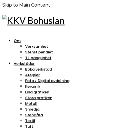
Skip to Main Content
Om
Verksamhet
Stenstipendiet
Tillgänglighet
Verkstäder
Boka verkstad
Ateljéer
Foto / Digital avdelning
Keramik
Lilla grafiken
Stora grafiken
Metall
Smedja
Stengård
Textil
Tuft