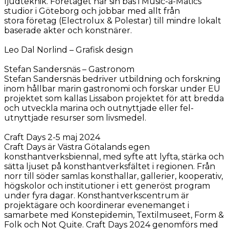
ljudteknik. Företaget har sin bas i Music-a-Matics
studior i Göteborg och jobbar med allt från
stora företag (Electrolux & Polestar) till mindre lokalt
baserade akter och konstnärer.
Leo Dal Norlind – Grafisk design
Stefan Sandersnäs – Gastronom
Stefan Sandersnäs bedriver utbildning och forskning
inom hållbar marin gastronomi och forskar under EU
projektet som kallas Lissabon projektet för att bredda
och utveckla marina och outnyttjade eller fel-
utnyttjade resurser som livsmedel.
Craft Days 2-5 maj 2024
Craft Days är Västra Götalands egen
konsthantverksbiennal, med syfte att lyfta, stärka och
sätta ljuset på konsthantverksfältet i regionen. Från
norr till söder samlas konsthallar, gallerier, kooperativ,
högskolor och institutioner i ett generöst program
under fyra dagar. Konsthantverkscentrum är
projektägare och koordinerar evenemanget i
samarbete med Konstepidemin, Textilmuseet, Form &
Folk och Not Quite. Craft Days 2024 genomförs med