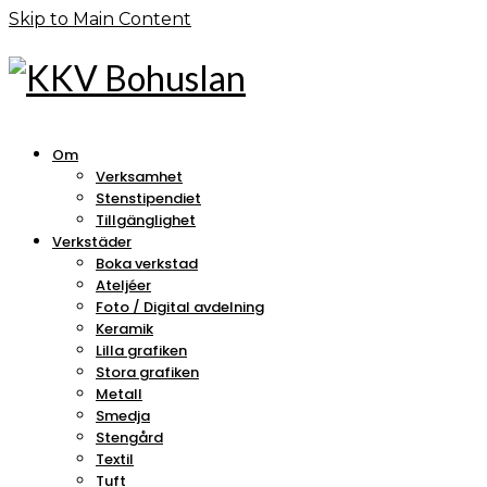
Skip to Main Content
Om
Verksamhet
Stenstipendiet
Tillgänglighet
Verkstäder
Boka verkstad
Ateljéer
Foto / Digital avdelning
Keramik
Lilla grafiken
Stora grafiken
Metall
Smedja
Stengård
Textil
Tuft