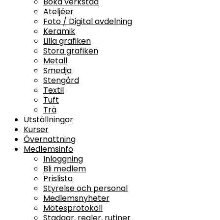
Boka verkstad
Ateljéer
Foto / Digital avdelning
Keramik
Lilla grafiken
Stora grafiken
Metall
Smedja
Stengård
Textil
Tuft
Trä
Utställningar
Kurser
Övernattning
Medlemsinfo
Inloggning
Bli medlem
Prislista
Styrelse och personal
Medlemsnyheter
Mötesprotokoll
Stadgar, regler, rutiner