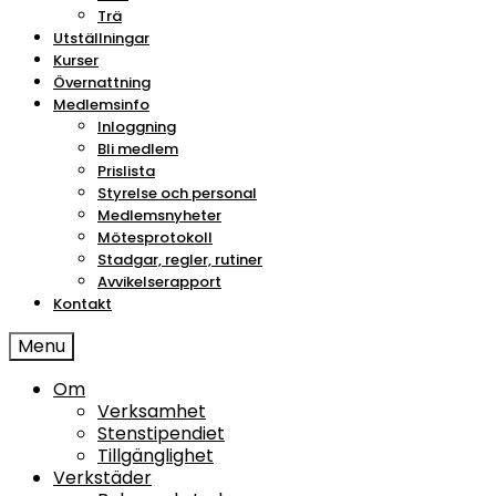
Trä
Utställningar
Kurser
Övernattning
Medlemsinfo
Inloggning
Bli medlem
Prislista
Styrelse och personal
Medlemsnyheter
Mötesprotokoll
Stadgar, regler, rutiner
Avvikelserapport
Kontakt
Menu
Om
Verksamhet
Stenstipendiet
Tillgänglighet
Verkstäder