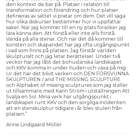
den kontext de bär på. Platser i relation till
transformation och förändring och hur platser
definieras av sättet vi pratar om dem. Det vill säga
hur olika diskurser bestämmer hur vi uppfattar
saker. När jag kommer till en ny plats försöker jag
lära känna den. Att förstå eller inte alls förstå.
Vända på alla stenar. Och när det då kommer till
konsten och skapandet har jag ofta utgångspunkt
i vad som finns på platsen. Jag förstår världen
skulpturalt och jag letar berättelser. Under två
veckor har jag låtit det bohuslänska landskapet
och KKV komma in under huden och växa på mig.
Ur det har det blivit verken och DEN FÖRSVUNNA
SKULPTUREN / and THE MISSING SCULPTURE
och Alphabet of missing sculptures som jag ställer
ut tillsammans med Karin Ström i utställningen Att
Svälja en Sol. Mina verk har utgångspunkt i
landskapet runt KKV och den sorgliga incidenten
att en stenskulptur tidigare i år blev stulen från
platsen.”
Anne Lindgaard Möller