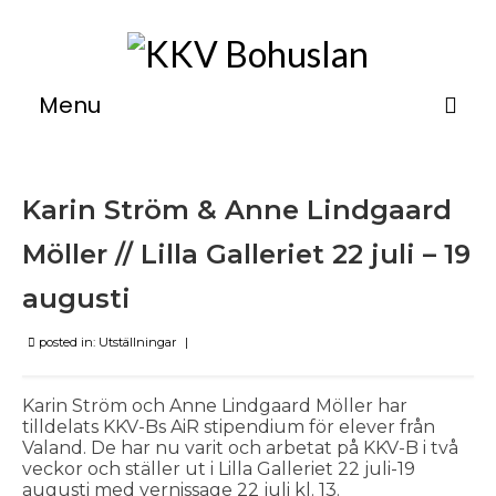
Menu
Om
Karin Ström & Anne Lindgaard
Verkstäder
Möller // Lilla Galleriet 22 juli – 19
Utställningar
augusti
Kurser
posted in:
Övernattning
Utställningar
|
Medlemsinfo
Karin Ström och Anne Lindgaard Möller har
tilldelats KKV-Bs AiR stipendium för elever från
Kontakt
Valand. De har nu varit och arbetat på KKV-B i två
veckor och ställer ut i Lilla Galleriet 22 juli-19
augusti med vernissage 22 juli kl. 13.