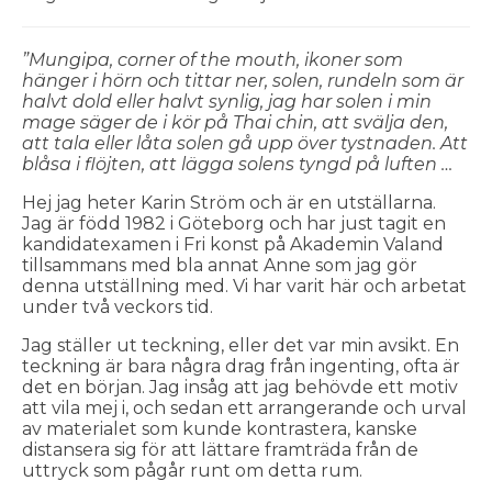
”Mungipa, corner of the mouth, ikoner som
hänger i hörn och tittar ner, solen, rundeln som är
halvt dold eller halvt synlig, jag har solen i min
mage säger de i kör på Thai chin, att svälja den,
att tala eller låta solen gå upp över tystnaden. Att
blåsa i flöjten, att lägga solens tyngd på luften …
Hej jag heter Karin Ström och är en utställarna.
Jag är född 1982 i Göteborg och har just tagit en
kandidatexamen i Fri konst på Akademin Valand
tillsammans med bla annat Anne som jag gör
denna utställning med. Vi har varit här och arbetat
under två veckors tid.
Jag ställer ut teckning, eller det var min avsikt. En
teckning är bara några drag från ingenting, ofta är
det en början. Jag insåg att jag behövde ett motiv
att vila mej i, och sedan ett arrangerande och urval
av materialet som kunde kontrastera, kanske
distansera sig för att lättare framträda från de
uttryck som pågår runt om detta rum.