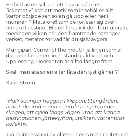
En bild av en sol och ett hav är både ett
“ickemotiv” och ett motiv som innehåller allt.
Varför började sen solen gå upp eller ner i
munnen ? Metafore!! som de förfasar sig över i
filmen Il postino…Bilden föregick den formulerade
meningen vilken när den framträdde namnger
verket, metafor för vad får du själv avgöra.
Mungipan, Corner of the mouth, ja linjen som är
där emellan är en linje i ständig aktivitet och
upplösning. Horisonten är alltid längre fram.
Skall man äta solen eller låta den tyst gå ner ?”
Karin Ström
”Hällristningar huggna i klippan, Stengården,
havet, de små
monumentala bergen, ängen,
skogen, att cykla längs vägen utan att
känna
destinationen, jätteklyftan, utsikten, vattenbrist,
kollektiv.
Jag är intresserad av platser, deras materialitet och