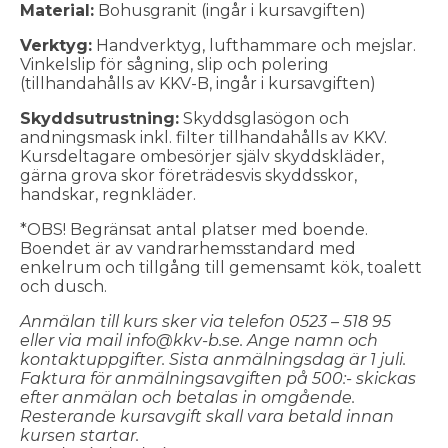
Material:
Bohusgranit (ingår i kursavgiften)
Verktyg:
Handverktyg, lufthammare och mejslar.
Vinkelslip för sågning, slip och polering
(tillhandahålls av KKV-B, ingår i kursavgiften)
Skyddsutrustning:
Skyddsglasögon och
andningsmask inkl. filter tillhandahålls av KKV.
Kursdeltagare ombesörjer själv skyddskläder,
gärna grova skor företrädesvis skyddsskor,
handskar, regnkläder.
*OBS! Begränsat antal platser med boende.
Boendet är av vandrarhemsstandard med
enkelrum och tillgång till gemensamt kök, toalett
och dusch.
Anmälan till kurs sker via telefon 0523 – 518 95
eller via mail info@kkv-b.se. Ange namn och
kontaktuppgifter. Sista anmälningsdag är 1 juli.
Faktura för anmälningsavgiften på 500:- skickas
efter anmälan och betalas in omgående.
Resterande kursavgift skall vara betald innan
kursen startar.