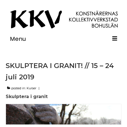
Menu
Om
SKULPTERA I GRANIT! // 15 – 24
Verkstäder
juli 2019
Utställningar
Kurser
posted in:
Kurser
|
Skulptera i granit
Övernattning
Medlemsinfo
Kontakt