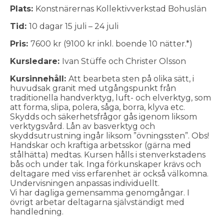
Plats:
Konstnärernas Kollektivverkstad Bohuslän
Tid:
10 dagar 15 juli – 24 juli
Pris:
7600 kr (9100 kr inkl. boende 10 nätter.*)
Kursledare:
Ivan Stüffe och Christer Olsson
Kursinnehåll:
Att bearbeta sten på olika sätt, i
huvudsak granit med utgångspunkt från
traditionella handverktyg, luft- och elverktyg, som
att forma, slipa, polera, såga, borra, klyva etc.
Skydds och säkerhetsfrågor gås igenom liksom
verktygsvård. Lån av basverktyg och
skyddsutrustning ingår liksom ”övningssten”. Obs!
Handskar och kraftiga arbetsskor (gärna med
stålhätta) medtas. Kursen hålls i stenverkstadens
bås och under tak. Inga förkunskaper krävs och
deltagare med viss erfarenhet är också välkomna.
Undervisningen anpassas individuellt.
Vi har dagliga gemensamma genomgångar. I
övrigt arbetar deltagarna självständigt med
handledning.