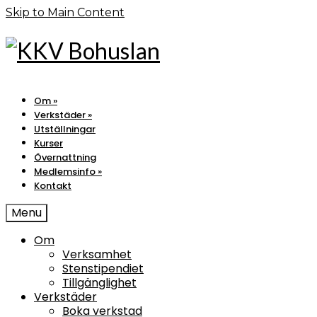
Skip to Main Content
Om
»
Verkstäder
»
Utställningar
Kurser
Övernattning
Medlemsinfo
»
Kontakt
Menu
Om
Verksamhet
Stenstipendiet
Tillgänglighet
Verkstäder
Boka verkstad