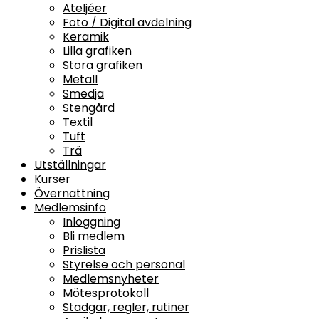
Ateljéer
Foto / Digital avdelning
Keramik
Lilla grafiken
Stora grafiken
Metall
Smedja
Stengård
Textil
Tuft
Trä
Utställningar
Kurser
Övernattning
Medlemsinfo
Inloggning
Bli medlem
Prislista
Styrelse och personal
Medlemsnyheter
Mötesprotokoll
Stadgar, regler, rutiner