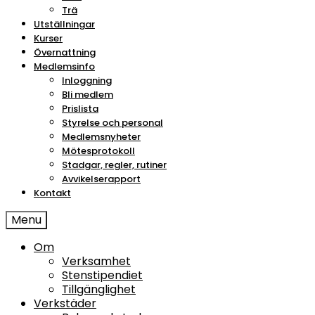
Trä
Utställningar
Kurser
Övernattning
Medlemsinfo
Inloggning
Bli medlem
Prislista
Styrelse och personal
Medlemsnyheter
Mötesprotokoll
Stadgar, regler, rutiner
Avvikelserapport
Kontakt
Menu
Om
Verksamhet
Stenstipendiet
Tillgänglighet
Verkstäder