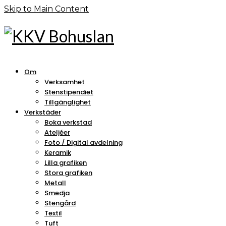
Skip to Main Content
Om
Verksamhet
Stenstipendiet
Tillgänglighet
Verkstäder
Boka verkstad
Ateljéer
Foto / Digital avdelning
Keramik
Lilla grafiken
Stora grafiken
Metall
Smedja
Stengård
Textil
Tuft