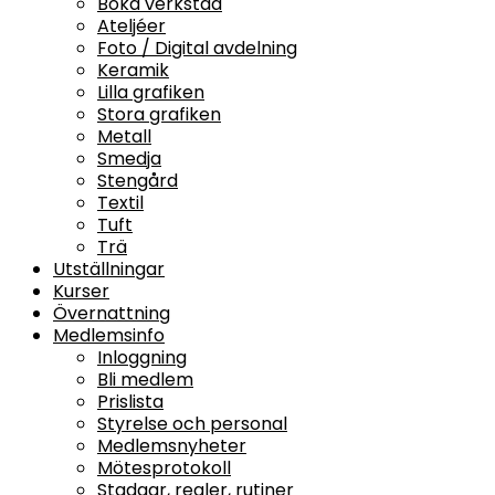
Boka verkstad
Ateljéer
Foto / Digital avdelning
Keramik
Lilla grafiken
Stora grafiken
Metall
Smedja
Stengård
Textil
Tuft
Trä
Utställningar
Kurser
Övernattning
Medlemsinfo
Inloggning
Bli medlem
Prislista
Styrelse och personal
Medlemsnyheter
Mötesprotokoll
Stadgar, regler, rutiner