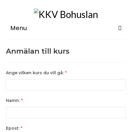
Menu
Om
Anmälan till kurs
Verkstäder
Utställningar
Ange vilken kurs du vill gå:
*
Kurser
Övernattning
Namn:
*
Medlemsinfo
Kontakt
Epost:
*