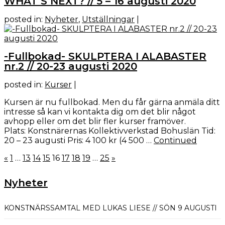
WHAT’S NEXT? // 5 – 16 augusti 2020
posted in:
Nyheter
,
Utställningar
|
-Fullbokad- SKULPTERA I ALABASTER
nr.2 // 20-23 augusti 2020
posted in:
Kurser
|
Kursen är nu fullbokad. Men du får gärna anmäla ditt
intresse så kan vi kontakta dig om det blir något
avhopp eller om det blir fler kurser framöver.
Plats: Konstnärernas Kollektivverkstad Bohuslän Tid:
20 – 23 augusti Pris: 4 100 kr (4 500 …
Continued
Sidnumrering
«
1
…
13
14
15
16
17
18
19
…
25
»
för
inlägg
Nyheter
KONSTNÄRSSAMTAL MED LUKAS LIESE // SÖN 9 AUGUSTI