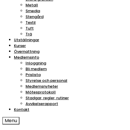
Metall
Smedja
Stengård
Textil
Tuft
Trä
Utställningar
Kurser
Övernattning
Medlemsinfo
Inloggning
Bli medlem
Prislista
Styrelse och personal
Medlemsnyheter
Mötesprotokoll
Stadgar, regler, rutiner
Avvikelserapport
Kontakt
Menu