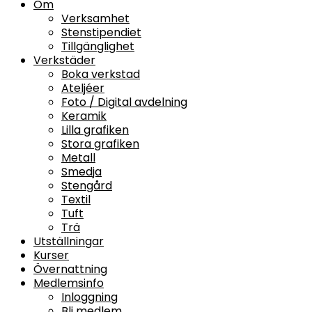
Om
Verksamhet
Stenstipendiet
Tillgänglighet
Verkstäder
Boka verkstad
Ateljéer
Foto / Digital avdelning
Keramik
Lilla grafiken
Stora grafiken
Metall
Smedja
Stengård
Textil
Tuft
Trä
Utställningar
Kurser
Övernattning
Medlemsinfo
Inloggning
Bli medlem