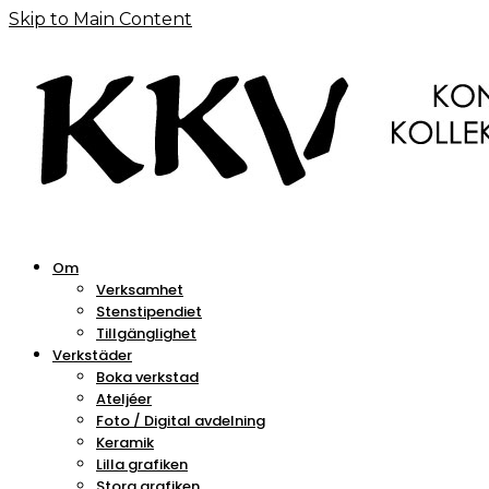
Skip to Main Content
Om
Verksamhet
Stenstipendiet
Tillgänglighet
Verkstäder
Boka verkstad
Ateljéer
Foto / Digital avdelning
Keramik
Lilla grafiken
Stora grafiken