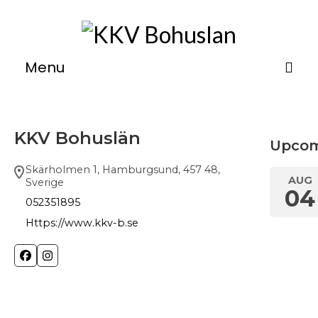
C
Menu
Om
Verkstäder
KKV Bohuslän
Upcom
Utställningar
Skärholmen 1, Hamburgsund, 457 48,
AUG
Sverige
04
Kurser
052351895
Övernattning
Https://www.kkv-b.se
Medlemsinfo
Kontakt