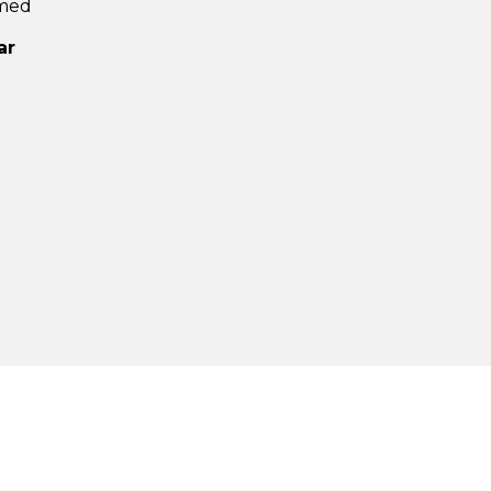
 med
ar