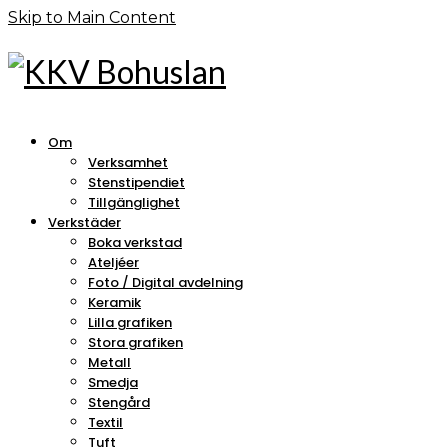
Skip to Main Content
Om
Verksamhet
Stenstipendiet
Tillgänglighet
Verkstäder
Boka verkstad
Ateljéer
Foto / Digital avdelning
Keramik
Lilla grafiken
Stora grafiken
Metall
Smedja
Stengård
Textil
Tuft