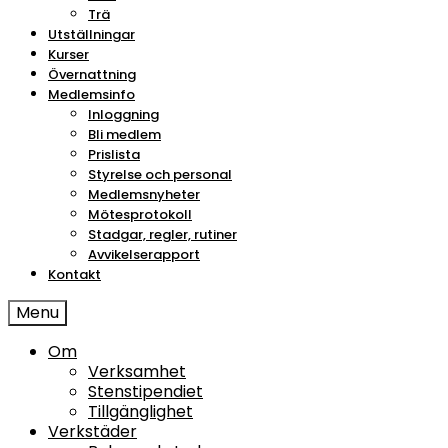
Trä
Utställningar
Kurser
Övernattning
Medlemsinfo
Inloggning
Bli medlem
Prislista
Styrelse och personal
Medlemsnyheter
Mötesprotokoll
Stadgar, regler, rutiner
Avvikelserapport
Kontakt
Menu
Om
Verksamhet
Stenstipendiet
Tillgänglighet
Verkstäder