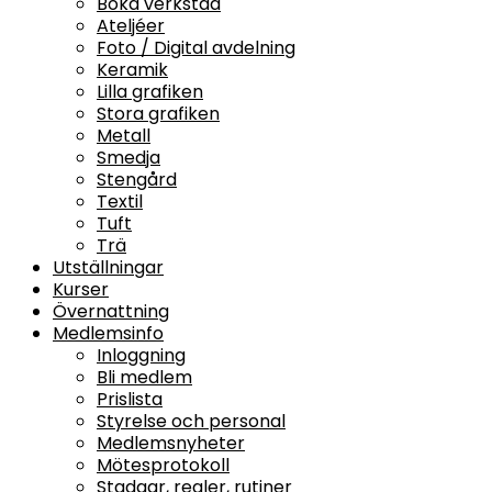
Boka verkstad
Ateljéer
Foto / Digital avdelning
Keramik
Lilla grafiken
Stora grafiken
Metall
Smedja
Stengård
Textil
Tuft
Trä
Utställningar
Kurser
Övernattning
Medlemsinfo
Inloggning
Bli medlem
Prislista
Styrelse och personal
Medlemsnyheter
Mötesprotokoll
Stadgar, regler, rutiner