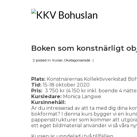
Boken som konstnärligt obje
posted in:
Kurser
,
Okategoriserade
|
Plats:
Konstnärernas Kollektivverkstad Bo
Tid:
15-18 oktober 2020
Pris:
3 750 kr (4 150 kr inkl. boende 4 nätte
Kursledare:
Monica Langwe
Kursinnehåll:
Är du intresserad av att ta med dig dina k
bokformat? I denna kurs bygger vi en kunsk
pappersstrukturer som kommer att utgöra b
ett eget bildmaterial använder vi så våra ny
Kursen är uppdelad i två tillfällen.