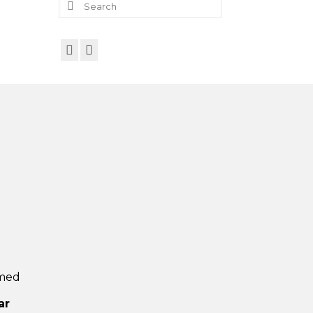
for:
 med
ar