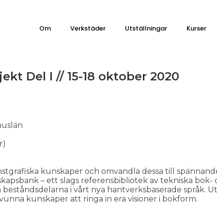
Om
Verkstäder
Utställningar
Kurser
kt Del I // 15-18 oktober 2020
huslän
r)
onstgrafiska kunskaper och omvandla dessa till spännand
apsbank – ett slags referensbibliotek av tekniska bok-
eståndsdelarna i vårt nya hantverksbaserade språk. Ut
vunna kunskaper att ringa in era visioner i bokform.