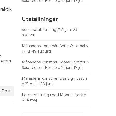
Sara Nielsen Bonde // 21 juni-17 juli
d
aktik.
Utställningar
Sommarutställning // 21 juni-23
augusti
Månadens konstnär: Anne Otterdal //
17 juli-19 augusti
-
kursen
Månadens konstnär: Jonas Bentzer &
Sara Nielsen Bonde // 21 juni-17 juli
Månadens konstnär: Lisa Sigfridsson
// 21 maj – 20 juni
 Post
Fotoutställning med Moona Björk //
3-14 maj
Search