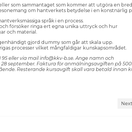
a modeller som sammantaget som kommer att utgöra en bre
 resonemang om hantverkets betydelse i en konstnärlig pr
 hantverksmässiga språk i en process.
g och försöker ringa ert egna unika uttryck och hur
gar och material.
 egenhändigt gjord dummy som går att skala upp.
övrigas processer vilket mångfaldigar kunskapsområdet.
18 95 eller via mail info@kkv-b.se. Ange namn och
 28 september. Faktura för anmälningsavgiften på 500:
ående. Resterande kursavgift skall vara betald innan 
Next