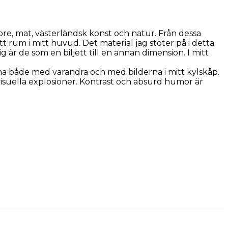
ore, mat, västerländsk konst och natur. Från dessa
t rum i mitt huvud. Det material jag stöter på i detta
ig är de som en biljett till en annan dimension. I mitt
na både med varandra och med bilderna i mitt kylskåp.
visuella explosioner. Kontrast och absurd humor är