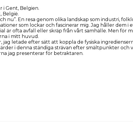
 i Gent, Belgien.
 België.
och nu”. En resa genom olika landskap som industri, folkl
tioner som lockar och fascinerar mig. Jag håller dem i et
al är ofta avfall eller skräp från vårt samhälle. Men för m
rna i mitt huvud.
ag letade efter sätt att koppla de fysiska ingredienser
tgärder i denna ständiga strävan efter smältpunkter och 
rna jag presenterar för betraktaren.