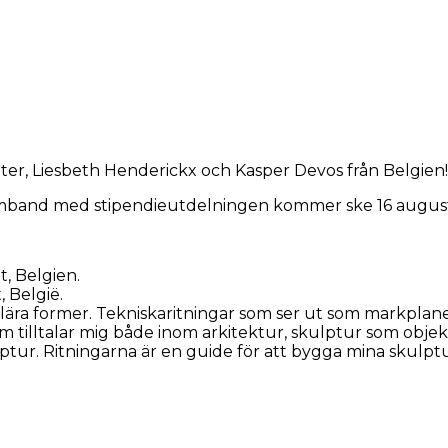
ater, Liesbeth Henderickx och Kasper Devos från Belgien!
a i samband med stipendieutdelningen kommer ske 16 august
t, Belgien.
 België.
ra former. Tekniskaritningar som ser ut som markplaner, r
m tilltalar mig både inom arkitektur, skulptur som objekt
ulptur. Ritningarna är en guide för att bygga mina skulp