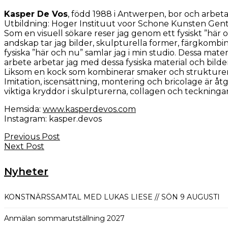
Kasper De Vos
, född 1988 i Antwerpen, bor och arbetar
Utbildning: Hoger Instituut voor Schone Kunsten Gent,
Som en visuell sökare reser jag genom ett fysiskt ”här 
andskap tar jag bilder, skulpturella former, färgkombina
fysiska ”här och nu” samlar jag i min studio. Dessa materi
arbete arbetar jag med dessa fysiska material och bilde
Liksom en kock som kombinerar smaker och strukturer, j
Imitation, iscensättning, montering och bricolage är å
viktiga kryddor i skulpturerna, collagen och teckninga
Hemsida:
www.kasperdevos.com
Instagram: kasper.devos
Previous Post
Next Post
Nyheter
KONSTNÄRSSAMTAL MED LUKAS LIESE // SÖN 9 AUGUSTI
Anmälan sommarutställning 2027