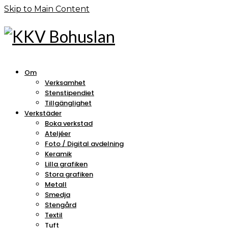
Skip to Main Content
Om
Verksamhet
Stenstipendiet
Tillgänglighet
Verkstäder
Boka verkstad
Ateljéer
Foto / Digital avdelning
Keramik
Lilla grafiken
Stora grafiken
Metall
Smedja
Stengård
Textil
Tuft