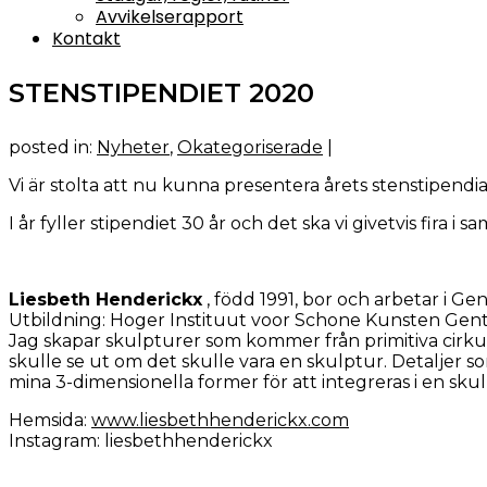
Avvikelserapport
Kontakt
STENSTIPENDIET 2020
posted in:
Nyheter
,
Okategoriserade
|
Vi är stolta att nu kunna presentera årets stenstipendi
I år fyller stipendiet 30 år och det ska vi givetvis fir
Liesbeth Henderickx
, född 1991, bor och arbetar i Gen
Utbildning: Hoger Instituut voor Schone Kunsten Gent,
Jag skapar skulpturer som kommer från primitiva cirkulä
skulle se ut om det skulle vara en skulptur. Detaljer so
mina 3-dimensionella former för att integreras i en sk
Hemsida:
www.liesbethhenderickx.com
Instagram: liesbethhenderickx