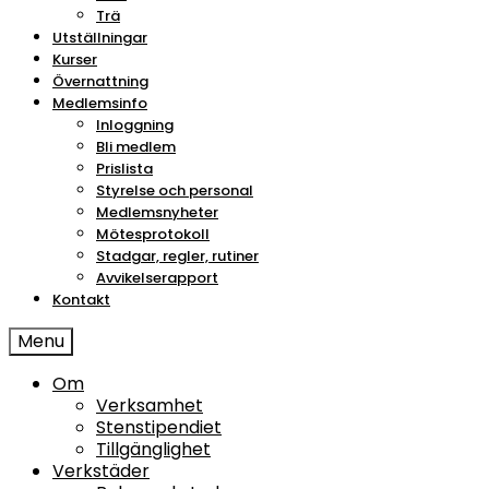
Trä
Utställningar
Kurser
Övernattning
Medlemsinfo
Inloggning
Bli medlem
Prislista
Styrelse och personal
Medlemsnyheter
Mötesprotokoll
Stadgar, regler, rutiner
Avvikelserapport
Kontakt
Menu
Om
Verksamhet
Stenstipendiet
Tillgänglighet
Verkstäder