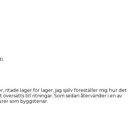
i.
itade lager för lager, jag själv föreställer mig hur det
 översätts till ritningar. Som sedan återvänder i en av
turer som byggstenar.