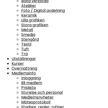
Boka verkstad
Ateljéer
Foto / Digital avdelning
Keramik
Lilla grafiken
Stora grafiken
Metall
Smedja
Stengård
Textil
Tuft
Trä
Utställningar
Kurser
Övernattning
Medlemsinfo
Inloggning
Bli medlem
Prislista
Styrelse och personal
Medlemsnyheter
Mötesprotokoll
Stadgar, regler, rutiner