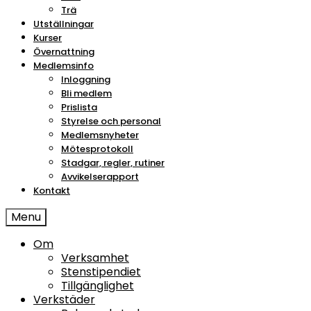
Trä
Utställningar
Kurser
Övernattning
Medlemsinfo
Inloggning
Bli medlem
Prislista
Styrelse och personal
Medlemsnyheter
Mötesprotokoll
Stadgar, regler, rutiner
Avvikelserapport
Kontakt
Menu
Om
Verksamhet
Stenstipendiet
Tillgänglighet
Verkstäder