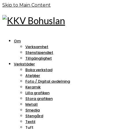
Skip to Main Content
Om
Verksamhet
Stenstipendiet
Tillgänglighet
Verkstäder
Boka verkstad
Ateljéer
Foto / Digital avdelning
Keramik
Lilla grafiken
Stora grafiken
Metall
Smedja
Stengård
Textil
Tuft