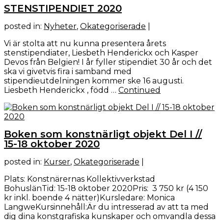
STENSTIPENDIET 2020
posted in:
Nyheter
,
Okategoriserade
|
Vi är stolta att nu kunna presentera årets
stenstipendiater, Liesbeth Henderickx och Kasper
Devos från Belgien! I år fyller stipendiet 30 år och det
ska vi givetvis fira i samband med
stipendieutdelningen kommer ske 16 augusti.
Liesbeth Henderickx , född …
Continued
Boken som konstnärligt objekt Del I //
15-18 oktober 2020
posted in:
Kurser
,
Okategoriserade
|
Plats: Konstnärernas Kollektivverkstad
BohuslänTid: 15-18 oktober 2020Pris: 3 750 kr (4 150
kr inkl. boende 4 nätter)Kursledare: Monica
LangweKursinnehåll:Är du intresserad av att ta med
dig dina konstgrafiska kunskaper och omvandla dessa