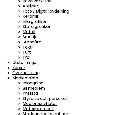
Boka verkstad
Ateljéer
Foto / Digital avdelning
Keramik
Lilla grafiken
Stora grafiken
Metall
Smedja
Stengård
Textil
Tuft
Trä
Utställningar
Kurser
Övernattning
Medlemsinfo
Inloggning
Bli medlem
Prislista
Styrelse och personal
Medlemsnyheter
Mötesprotokoll
Stadgar, regler, rutiner