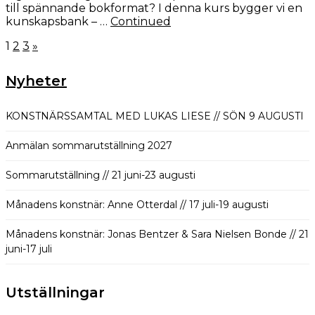
till spännande bokformat? I denna kurs bygger vi en
kunskapsbank – …
Continued
Sidnumrering
1
2
3
»
för
inlägg
Nyheter
KONSTNÄRSSAMTAL MED LUKAS LIESE // SÖN 9 AUGUSTI
Anmälan sommarutställning 2027
Sommarutställning // 21 juni-23 augusti
Månadens konstnär: Anne Otterdal // 17 juli-19 augusti
Månadens konstnär: Jonas Bentzer & Sara Nielsen Bonde // 21
juni-17 juli
Utställningar