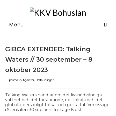
Menu
Om
GIBCA EXTENDED: Talking
Verkstäder
Waters // 30 september – 8
Utställningar
oktober 2023
Kurser
posted in:
Övernattning
Nyheter
,
Utställningar
|
Medlemsinfo
Talking Waters handlar om det livsnödvändiga
vattnet och det förstörande, det lokala och det
Kontakt
globala, personligt tolkat och gestaltat. Vernissage
i Stensalen 30 sep och finissage 8 okt.