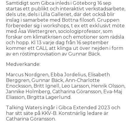
Samtidigt som Gibca inleds i Göteborg 16 sep
startas ett publikt och interaktivt verkstadsarbete,
dels ute, dels i Lilla Galleriet, där det också blir
inslag i samarbete med Bottna filosofi. Gruppen
förbereder sig i workshops, t ex ett exklusivt möte
med Åsa Wettergren, sociologiprofessor, som
forskar om klimatkrisen och emotioner som rädsla
och hopp. Kl 13 varje dag från 16 september
kommer ett CALL att klinga ut över nejden i form
av en röstimprovisation av Gunnar Bäck.
Medverkande:
Marcus Nordgren, Ebba Jordelius, Elisabeth
Berggren, Gunnar Bäck, Ann-Charlotte
Enocksson, Britt Ignell, Leo Larsson, Henrik Olsson,
Jannike Holmberg, Catharina Göransson, Eva-Maj
Eliasson, Birgitta Lagerlund.
Talking Waters ingår i Gibca Extended 2023 och
har sitt säte på KKV-B. Konstnärlig ledare är
Catharina Göransson.