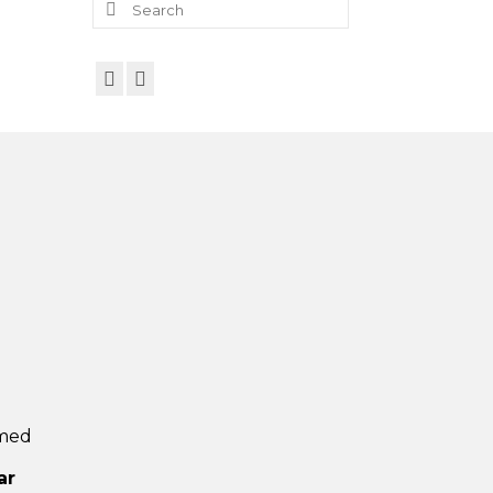
for:
 med
ar