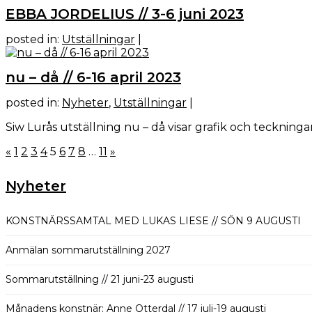
EBBA JORDELIUS // 3-6 juni 2023
posted in:
Utställningar
|
nu – då // 6-16 april 2023
posted in:
Nyheter
,
Utställningar
|
Siw Lurås utställning nu – då visar grafik och teckningar i
Sidnumrering
«
1
2
3
4
5
6
7
8
…
11
»
för
inlägg
Nyheter
KONSTNÄRSSAMTAL MED LUKAS LIESE // SÖN 9 AUGUSTI
Anmälan sommarutställning 2027
Sommarutställning // 21 juni-23 augusti
Månadens konstnär: Anne Otterdal // 17 juli-19 augusti