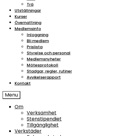
Trä
Utställningar
Kurser
Övernattning
Medlemsinfo
Inloggning
Bli medlem
Prislista
Styrelse och personal
Medlemsnyheter
Mötesprotokoll
Stadgar, regler, rutiner
Avvikelserapport
Kontakt
Menu
Om
Verksamhet
Stenstipendiet
Tillgänglighet
Verkstäder