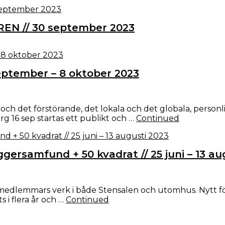
N // 30 september 2023
eptember – 8 oktober 2023
h det förstörande, det lokala och det globala, personlig
rg 16 sep startas ett publikt och …
Continued
samfund + 50 kvadrat // 25 juni – 13 au
medlemmars verk i både Stensalen och utomhus. Nytt för 
 i flera år och …
Continued