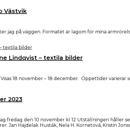
o Västvik
ter jag på väggen. Formatet är lagom för mina armrörel
e Lindqvist – textila bilder
. Visas 18 november – 18 december. Öppettider varierar 
er 2023
ssag fredag den 10 november kl 12 Utställningen håller 
 Jan Hajdelak Husták, Nela H. Kornetová, Kristin Jonss