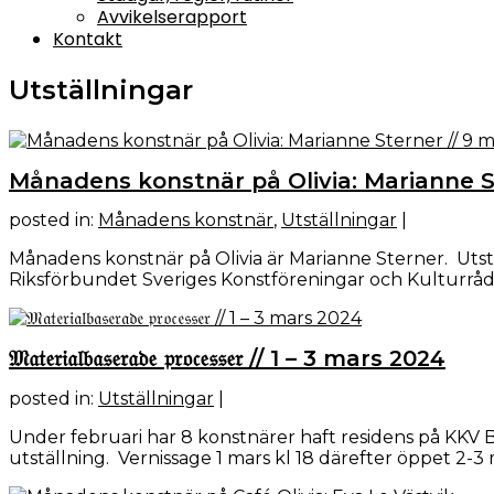
Avvikelserapport
Kontakt
Utställningar
Månadens konstnär på Olivia: Marianne Ste
posted in:
Månadens konstnär
,
Utställningar
|
Månadens konstnär på Olivia är Marianne Sterner. Utst
Riksförbundet Sveriges Konstföreningar och Kulturrå
𝔐𝔞𝔱𝔢𝔯𝔦𝔞𝔩𝔟𝔞𝔰𝔢𝔯𝔞𝔡𝔢 𝔭𝔯𝔬𝔠𝔢𝔰𝔰𝔢𝔯 // 1 – 3 mars 2024
posted in:
Utställningar
|
Under februari har 8 konstnärer haft residens på KKV 
utställning. Vernissage 1 mars kl 18 därefter öppet 