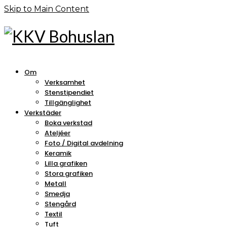
Skip to Main Content
Om
Verksamhet
Stenstipendiet
Tillgänglighet
Verkstäder
Boka verkstad
Ateljéer
Foto / Digital avdelning
Keramik
Lilla grafiken
Stora grafiken
Metall
Smedja
Stengård
Textil
Tuft