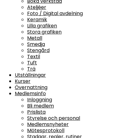
Boka verkstad
Ateljéer
Foto / Digital avdelning
Keramik
Lilla grafiken
Stora grafiken
Metall
Smedja
Stengård
Textil
Tuft
Trä
Utställningar
Kurser
Övernattning
Medlemsinfo
Inloggning
Bli medlem
Prislista
Styrelse och personal
Medlemsnyheter
Mötesprotokoll
Stadgar, regler, rutiner